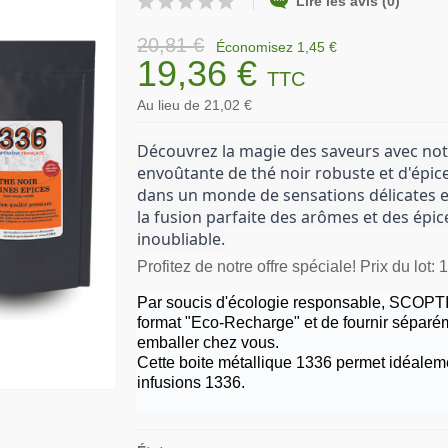
Lire les avis (0)
20,81 €
Économisez 1,45 €
19,36 €
TTC
Au lieu de 21,02 €
Découvrez la magie des saveurs avec not
envoûtante de thé noir robuste et d'épi
dans un monde de sensations délicates e
la fusion parfaite des arômes et des épic
inoubliable.
Profitez de notre offre spéciale! Prix du lot: 
Par soucis d'écologie responsable, SCOPTI 
format "Eco-Recharge" et de fournir séparém
emballer chez vous.
Cette boite métallique 1336 permet idéalem
infusions 1336.