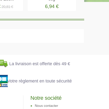
€
6,94 €
7,14
20,81 €
La livraison est
offerte dès 49 €
Votre règlement en
toute sécurité
La livraison est offerte dès 49 €
Votre règlement en toute sécurité
Notre société
Nous contacter