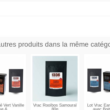
utres produits dans la même catégo
é Vert Vanille
Vrac Rooïbos Samouraï
Lot Vrac Ear
se &...
80g
avec Boit