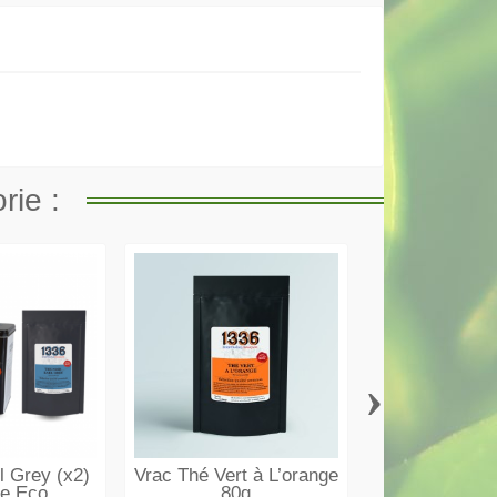
rie :
›
l Grey (x2)
Vrac Thé Vert à L’orange
BOITE META
e Eco...
80g
Thé Vert Deu