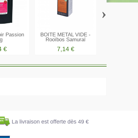
›
ir Passion
BOITE METAL VIDE -
Lot Vrac Thé V
g
Rooïbos Samuraï
(x2) avec B
4 €
7,14 €
19,36 €
La livraison est
offerte dès 49 €
Votre règlement en
toute sécurité
La livraison est offerte dès 49 €