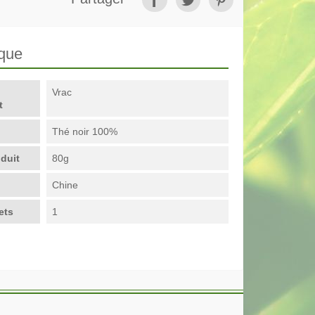
ique
Vrac
t
Thé noir 100%
duit
80g
Chine
ets
1