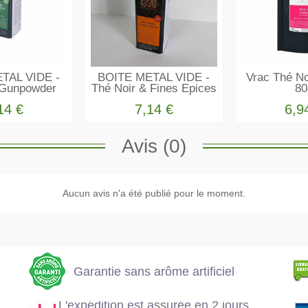
TAL VIDE -
BOITE METAL VIDE -
Vrac Thé No
 Gunpowder
Thé Noir & Fines Epices
80
14 €
7,14 €
6,9
Avis (0)
e
Garantie sans
Aucun avis n'a été publié pour le moment.
L'expédition est
arôme artificiel
assurée en 2 jours
ouvrés
Garantie sans arôme artificiel
L'expédition est assurée en 2 jours