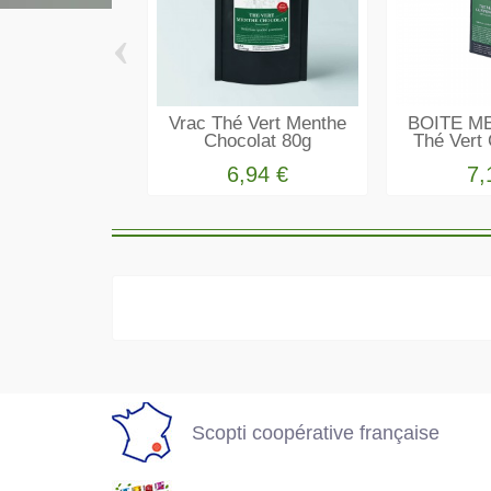
‹
Vrac Thé Vert Menthe
BOITE ME
Chocolat 80g
Thé Vert
6,94 €
7,
Scopti coopérativ
Tous nos produits
française
en stock
permanent
Scopti coopérative française