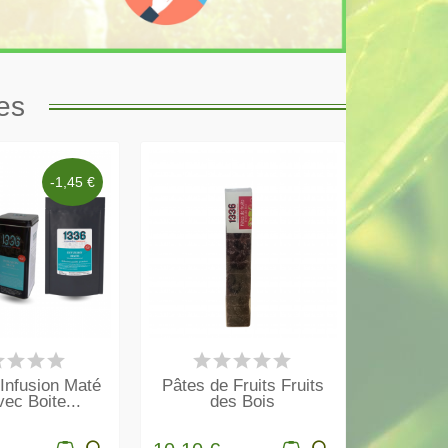
es
-1,45 €
N STOCK
EN STOCK
 Infusion Maté
Pâtes de Fruits Fruits
vec Boite...
des Bois