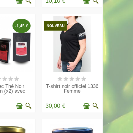
10,10 €
-1,45 €
NOUVEAU
N STOCK
EN STOCK
ac Thé Noir
T-shirt noir officiel 1336
n (x2) avec
Femme
oite...
30,00 €