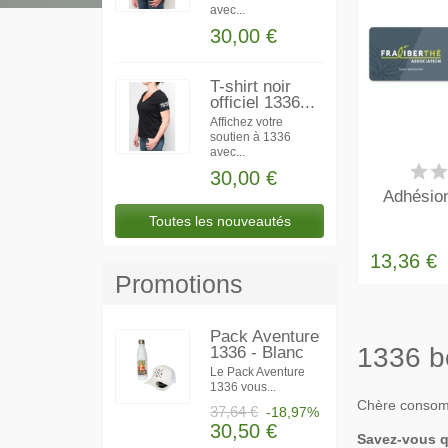
avec...
30,00 €
T-shirt noir
officiel 1336...
Affichez votre
soutien à 1336
avec...
EN
30,00 €
Adhésion
Toutes les nouveautés
13,36 €
Promotions
Pack Aventure
1336 b
1336 - Blanc
Le Pack Aventure
1336 vous...
Chère consomm
37,64 €
-18,97%
30,50 €
Savez-vous q