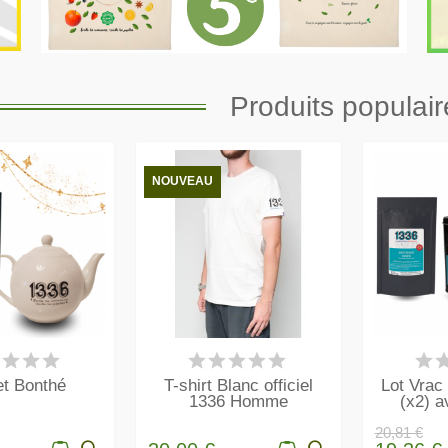
Produits populair
NOUVEAU
 STOCK
EN STOCK
E
et Bonthé
T-shirt Blanc officiel
Lot Vrac
1336 Homme
(x2) a
20,81 €