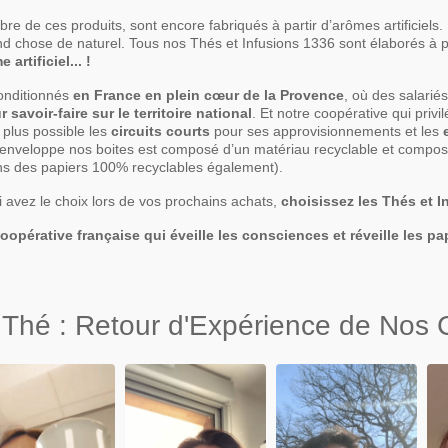
e de ces produits, sont encore fabriqués à partir d’arômes artificiels.
nd chose de naturel. Tous nos Thés et Infusions 1336 sont élaborés à pa
artificiel... !
conditionnés
en France en plein cœur de la Provence
, où des salarié
 savoir-faire sur le territoire national
. Et notre coopérative qui privi
e plus possible les
circuits courts
pour ses approvisionnements et les
i enveloppe nos boites est composé d’un matériau recyclable et compos
ans des papiers 100% recyclables également).
i avez le choix lors de vos prochains achats,
choisissez les Thés et I
opérative française qui éveille les consciences et réveille les pap
 Thé : Retour d'Expérience de Nos C