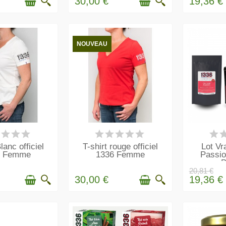
30,00 €
19,36 €
NOUVEAU
 STOCK
EN STOCK
E
lanc officiel
T-shirt rouge officiel
Lot Vr
6 Femme
1336 Femme
Passio
B
20,81 €
30,00 €
19,36 €