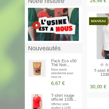
Notre histoire
28,46 €
NOUVEAU
Nouveautés
Pack Eco x50
EN
Thé Noir...
Nous avons
T-shirt B
sélectionné pour
133
vous ce...
6,67 €
30,00 €
T-shirt rouge
officiel 1336...
Affichez votre
soutien à 1336