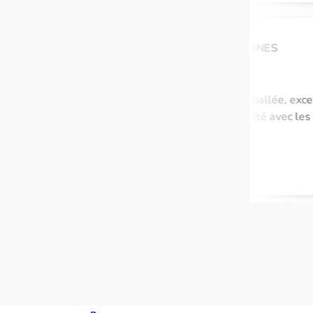
Scopti coopérativ
Tous nos produits
française
en stock