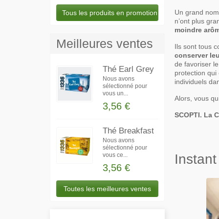
Un grand nombr
Tous les produits en promotion
n’ont plus gra
moindre arôme 
Meilleures ventes
Ils sont tous 
conserver leur
de favoriser l
Thé Earl Grey
protection qu
Nous avons
individuels d
sélectionné pour
vous un...
Alors, vous qu
3,56 €
SCOPTI. La Co
Thé Breakfast
Nous avons
sélectionné pour
vous ce...
Instant
3,56 €
Toutes les meilleures ventes