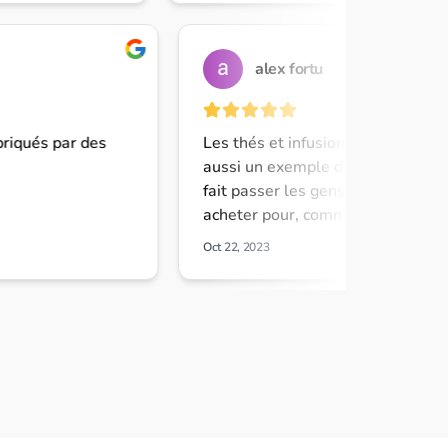
La livraison est
offerte dès 49 €
Votre règlement en