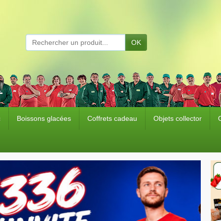
OK
c
Boissons glacées
Coffrets cadeau
Objets collector