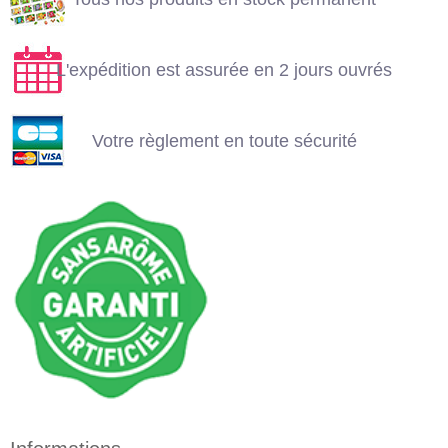
ouvrés
Votre règlement en
toute sécurité
L'expédition est assurée en 2 jours ouvrés
Votre règlement en toute sécurité