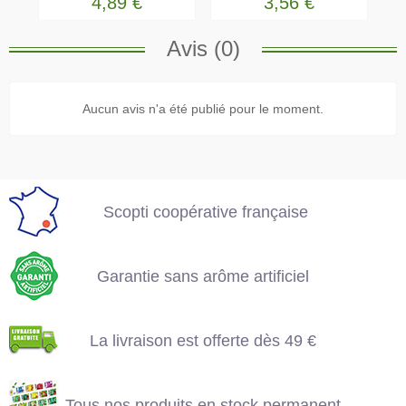
4,89 €
3,56 €
Avis (0)
Scopti coopérative
Aucun avis n'a été publié pour le moment.
française
Garantie sans arôme
artificiel
Scopti coopérative française
La livraison est offerte
dès 49 €
Garantie sans arôme artificiel
Tous nos produits en
L'expédition est
stock permanent
La livraison est offerte dès 49 €
assurée en 2 jours
Tous nos produits en stock permanent