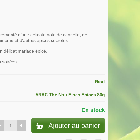
grémenté d’une délicate note de cannelle, de
amome et d’autres épices secrètes...
un délicat mariage épicé.
s soirées.
Neuf
VRAC Thé Noir Fines Epices 80g
En stock
Ajouter au panier