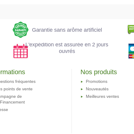
L'expédition est
arôme artificiel
assurée en 2 jours
ouvrés
Garantie sans arôme artificiel
L'expédition est assurée en 2 jours
ouvrés
ormations
Nos produits
estions fréquentes
Promotions
s points de vente
Nouveautés
mpagne de
Meilleures ventes
oFinancement
esse