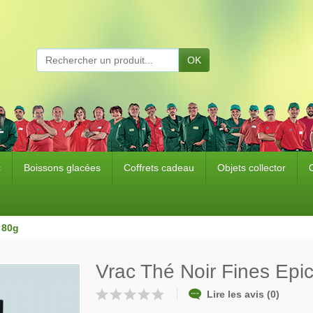
OK
c
Boissons glacées
Coffrets cadeau
Objets collector
 80g
Vrac Thé Noir Fines Epi
Lire les avis (0)