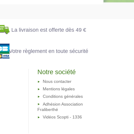
offerte dès 49 €
Votre règlement en
toute sécurité
La livraison est offerte dès 49 €
Votre règlement en toute sécurité
Notre société
Nous contacter
Mentions légales
Conditions générales
Adhésion Association
Fraliberthé
Vidéos Scopti - 1336