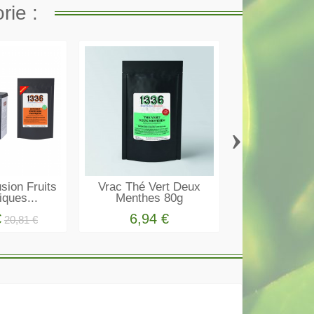
rie :
›
usion Fruits
Vrac Thé Vert Deux
BOITE META
iques...
Menthes 80g
Thé Noir Gra
€
6,94 €
7,14
20,81 €
La livraison est