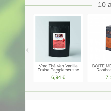
10 a
‹
Vrac Thé Vert Vanille
BOITE ME
Fraise Pamplemousse
Rooïbo
80g
6,94 €
7,
Scopti coopérativ