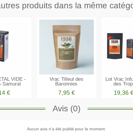
utres produits dans la même catégo
TAL VIDE -
Vrac Tilleul des
Lot Vrac Inf
s Samuraï
Baronnies
des Trop
14 €
7,95 €
19,36 
Avis (0)
e
Garantie sans
Aucun avis n'a été publié pour le moment.