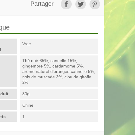
Partager
ique
Vrac
t
Thé noir 65%, cannelle 15%,
gingembre 5%, cardamome 5%,
arôme naturel d’oranges-cannelle 5%,
noix de muscade 3%, clou de girofle
2%
duit
80g
Chine
ets
1