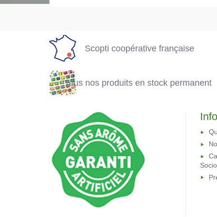
Tous nos produits
française
en stock
permanent
Scopti coopérative française
Tous nos produits en stock permanent
Inf
Qu
No
Ca
Soci
Pr