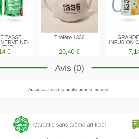
E TASSE
Théière 1336
GRANDE
 VERVEINE-
INFUSION 
NTHE
14 €
20,40 €
7,1
Avis (0)
e
Garantie sans
Aucun avis n'a été publié pour le moment.
L'expédition est
arôme artificiel
assurée en 2 jours
ouvrés
Garantie sans arôme artificiel