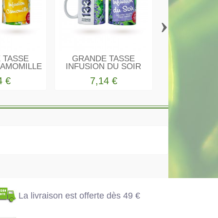
›
 TASSE
GRANDE TASSE
BOITE META
CAMOMILLE
INFUSION DU SOIR
Thé Vert 
4 €
7,14 €
7,14
La livraison est
offerte dès 49 €
Votre règlement en
toute sécurité
La livraison est offerte dès 49 €