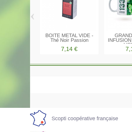
‹
BOITE METAL VIDE -
GRAND
Thé Noir Passion
INFUSION
ME
7,14 €
7,
Scopti coopérativ
Tous nos produits
française
en stock
permanent
Scopti coopérative française