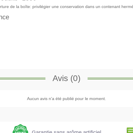
erture de la boîte: privilégier une conservation dans un contenant hermé
nce
Avis (0)
e
Garantie sans
Aucun avis n'a été publié pour le moment.
L'expédition est
arôme artificiel
assurée en 2 jours
ouvrés
Garantie sans arôme artificiel