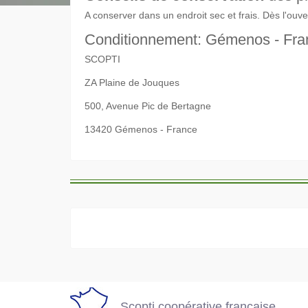
A conserver dans un endroit sec et frais. Dès l'ouv
Conditionnement: Gémenos - Fra
SCOPTI
ZA Plaine de Jouques
500, Avenue Pic de Bertagne
13420 Gémenos - France
Scopti coopérativ
Tous nos produits
française
en stock
Scopti coopérative française