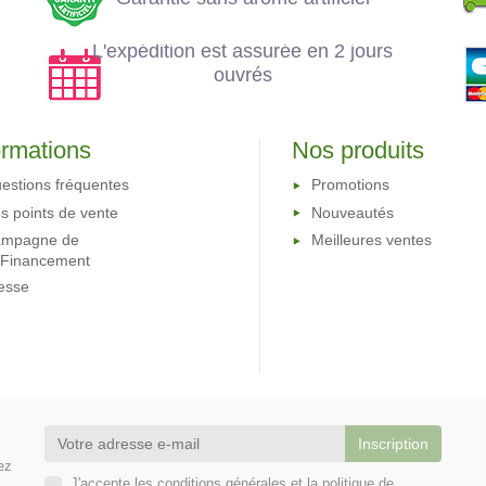
L'expédition est assurée en 2 jours
ouvrés
ormations
Nos produits
estions fréquentes
Promotions
s points de vente
Nouveautés
mpagne de
Meilleures ventes
oFinancement
esse
ez
J'accepte les conditions générales et la politique de