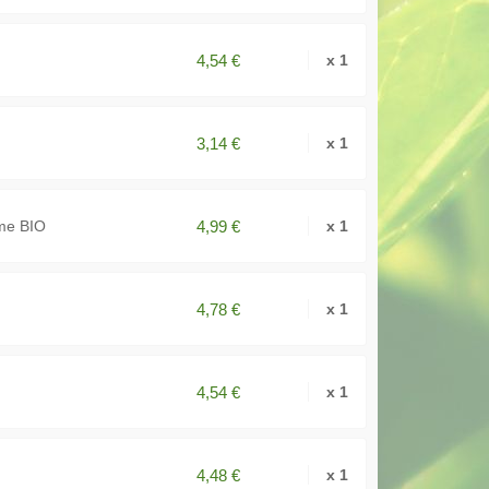
4,54 €
x 1
3,14 €
x 1
4,99 €
ime BIO
x 1
4,78 €
x 1
4,54 €
x 1
4,48 €
x 1