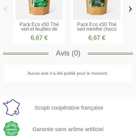
‹
›
Pack Eco x50 Thé
Pack Eco x50 Thé
vert et feuilles de
vert menthe choco
menthe
6,67 €
6,67 €
Avis (0)
Scopti coopérative
Aucun avis n'a été publié pour le moment.
française
Garantie sans arôme
artificiel
Scopti coopérative française
La livraison est offerte
dès 49 €
Garantie sans arôme artificiel