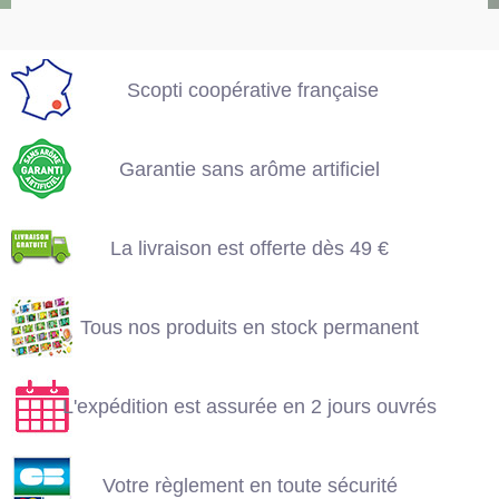
française
Garantie sans arôme
artificiel
Scopti coopérative française
La livraison est offerte
dès 49 €
Garantie sans arôme artificiel
Tous nos produits en
L'expédition est
stock permanent
La livraison est offerte dès 49 €
assurée en 2 jours
ouvrés
Tous nos produits en stock permanent
Votre règlement en
toute sécurité
L'expédition est assurée en 2 jours ouvrés
Votre règlement en toute sécurité