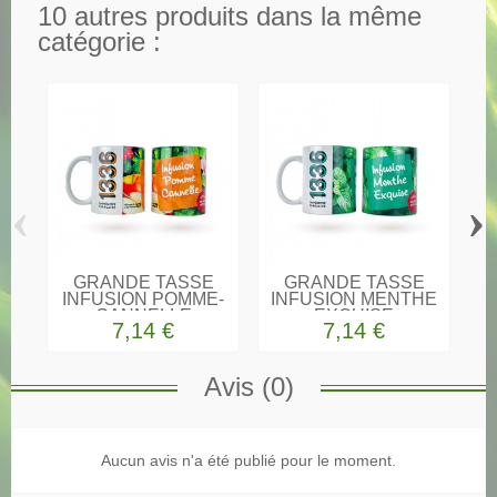
10 autres produits dans la même
catégorie :
‹
›
GRANDE TASSE
GRANDE TASSE
INFUSION POMME-
INFUSION MENTHE
I
CANNELLE
EXQUISE
7,14 €
7,14 €
Avis (0)
Scopti coopérative
Aucun avis n'a été publié pour le moment.