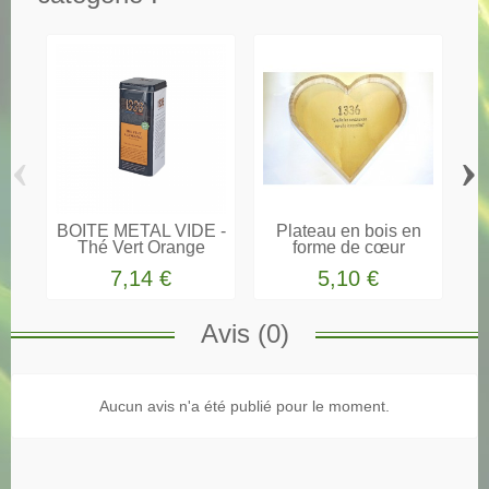
‹
›
BOITE METAL VIDE -
Plateau en bois en
Thé Vert Orange
forme de cœur
7,14 €
5,10 €
Avis (0)
Scopti coopérative
Aucun avis n'a été publié pour le moment.
française