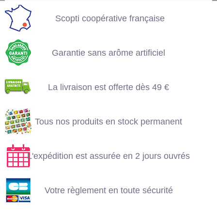
Garantie sans arôme
artificiel
Scopti coopérative française
La livraison est offerte
dès 49 €
Garantie sans arôme artificiel
Tous nos produits en
L'expédition est
stock permanent
La livraison est offerte dès 49 €
assurée en 2 jours
ouvrés
Tous nos produits en stock permanent
Votre règlement en
toute sécurité
L'expédition est assurée en 2 jours ouvrés
Votre règlement en toute sécurité