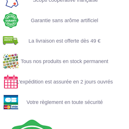
artificiel
La livraison est offerte
dès 49 €
Garantie sans arôme artificiel
Tous nos produits en
L'expédition est
stock permanent
La livraison est offerte dès 49 €
assurée en 2 jours
ouvrés
Tous nos produits en stock permanent
Votre règlement en
toute sécurité
L'expédition est assurée en 2 jours ouvrés
Votre règlement en toute sécurité