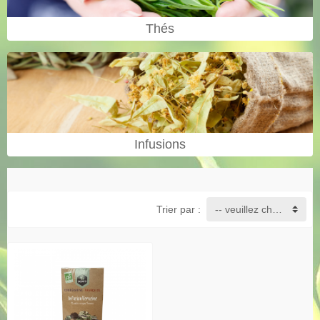
Thés
Infusions
Trier par :
-- veuillez choisir --